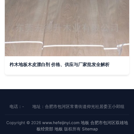
柞木地板木皮漂白剂 价格、供应与厂家批发全解析
电话：-
地址：合肥市包河区常青街道仰光社居委王小郢组
Copyright © 2026
www.hefeijinyi.com
地板
合肥市包河区双雄地
板经营部
地板
版权所有
Sitemap