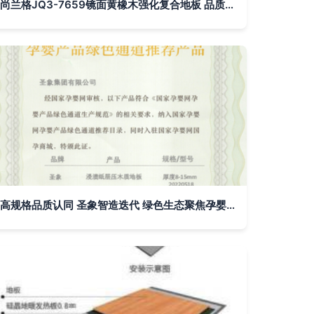
尚兰格JQ3-7659镜面黄橡木强化复合地板 品质与美学的双重之选
高规格品质认同 圣象智造迭代 绿色生态聚焦孕婴家庭立新标杆